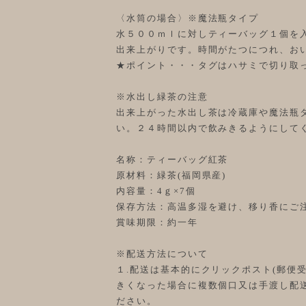
〈水筒の場合〉※魔法瓶タイプ
水５００ｍｌに対しティーバッグ１個を
出来上がりです。時間がたつにつれ、お
★ポイント・・・タグはハサミで切り取
※水出し緑茶の注意
出来上がった水出し茶は冷蔵庫や魔法瓶
い。２４時間以内で飲みきるようにして
名称：ティーバッグ紅茶
原材料：緑茶(福岡県産)
内容量：4ｇ×7個
保存方法：高温多湿を避け、移り香にご
賞味期限：約一年
※配送方法について
１.配送は基本的にクリックポスト(郵便
きくなった場合に複数個口又は手渡し配
ださい。