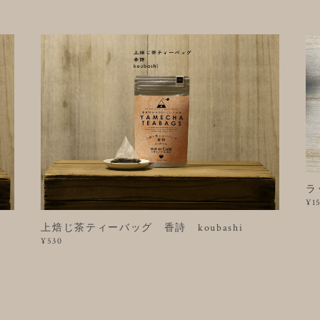
ラ
¥1
上焙じ茶ティーバッグ 香詩 koubashi
¥530