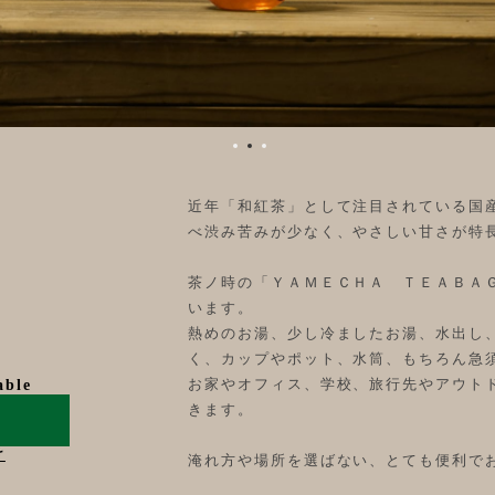
近年「和紅茶」として注目されている国
べ渋み苦みが少なく、やさしい甘さが特
茶ノ時の「ＹＡＭＥＣＨＡ ＴＥＡＢＡ
います。
熱めのお湯、少し冷ましたお湯、水出し
く、カップやポット、水筒、もちろん急
お家やオフィス、学校、旅行先やアウト
able
きます。
け
淹れ方や場所を選ばない、とても便利で