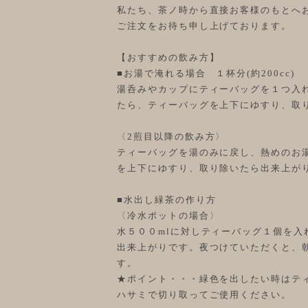
私たち、茶ノ時から直接お客様のもとへ
ご注文をお待ち申し上げております。
【おすすめの飲み方】
■お湯で淹れる場合 １杯分(約200cc)
湯呑みやカップにティーバッグを１つ入れ
たら、ティーバッグを上下にゆすり、取
〈2煎目以降の飲み方〉
ティーバッグを湯のみに戻し、熱めのお湯
を上下にゆすり、取り除いたら出来上が
■水出し緑茶の作り方
〈冷水ポットの場合〉
水５００mlに対しティーバッグ１個を入
出来上がりです。夜つけていただくと、
す。
★ポイント・・・緑色を出したい時はテ
ハサミで切り取ってご使用ください。