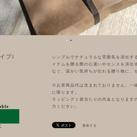
イプ1
シンプルでナチュラルな雰囲気を演出す
イテムを贈る際の心遣いやセンスを演出
なぐ、温かい気持ちが伝わる贈り物に、
※お茶商品代は含まれておりません。一
に限ります。
ラッピング１袋当たりの代金となります
力ください。
able
け
通報する