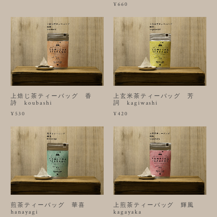
¥660
上焙じ茶ティーバッグ 香
上玄米茶ティーバッグ 芳
詩 koubashi
詞 kagiwashi
¥530
¥420
煎茶ティーバッグ 華喜
上煎茶ティーバッグ 輝風
hanayagi
kagayaka