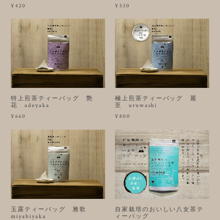
¥420
¥530
特上煎茶ティーバッグ 艶
極上煎茶ティーバッグ 麗
花 adeyaka
至 uruwashi
¥660
¥800
玉露ティーバッグ 雅歌
自家栽培のおいしい八女茶テ
miyabiyaka
ィーバッグ